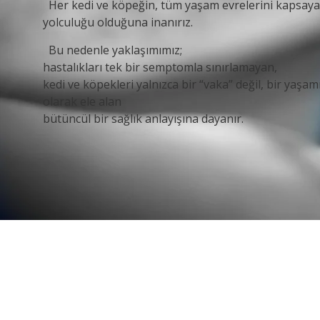
Her kedi ve köpeğin, tüm yaşam evrelerini kapsayan
yolculuğu olduğuna inanırız.
Bu nedenle yaklaşımımız;
hastalıkları tek bir semptomla sınırlamayan,
kedi ve köpekleri yalnızca bir “vaka” değil, bir yaşa
olarak ele alan
bütüncül bir sağlık anlayışına dayanır.