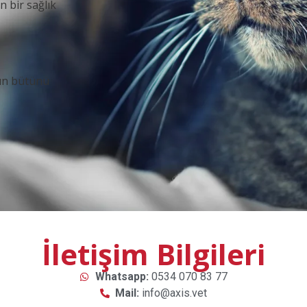
 bir sağlık
mın bütünü
İletişim Bilgileri
Whatsapp:
0534 070 83 77
Mail:
info@axis.vet