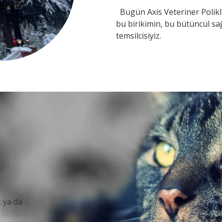
Bugün Axis Veteriner Polikli
bu birikimin, bu bütüncül s
temsilcisiyiz.
k ya da